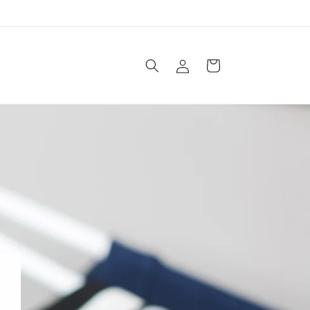
Welcome to our store
Log
Cart
in