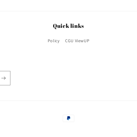
Quick links
Policy
CGU ViewUP
Payment
methods